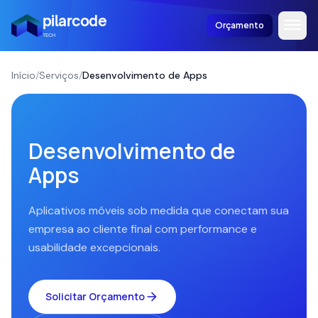
pilarcode
Orçamento
TECH
Início
/
Serviços
/
Desenvolvimento de Apps
Desenvolvimento de
Apps
Aplicativos móveis sob medida que conectam sua
empresa ao cliente final com performance e
usabilidade excepcionais.
Solicitar Orçamento